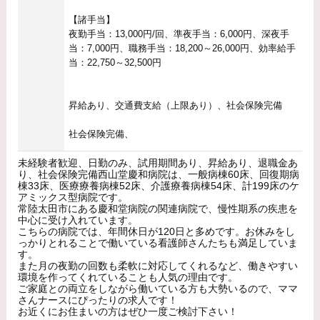
【諸手当】
夜勤手当：13,000円/回、準夜手当：6,000円、深夜手
当：7,000円、職務手当：18,200～26,000円、効率給手
当：22,750～32,500円
昇給あり、交通費支給（上限あり）、社会保険完備
社会保険完備、
未経験者歓迎、日勤のみ、試用期間あり、昇給あり、退職金あ
り、社会保険完備西山堂慶和病院は、一般病棟60床、回復期病
棟33床、医療療養病棟52床、介護療養病棟54床、計199床のケ
アミックス型病院です。
常陸太田市にある慶和堂病院の関連病院で、慢性期系の疾患を
中心に受け入れています。
こちらの病院では、年間休日が120日と多めです。お休みをし
っかりとれることで働いている看護師さんたちも満足していま
す。
また月の夜勤の回数も柔軟に対応してくれるなど、働きやすい
環境を作ってくれていることも人気の理由です。
ご家庭との両立をしながら働いている方も大勢いるので、ママ
さんナースにぴったりの求人です！
お近くにお住まいの方はぜひ一度ご検討下さい！