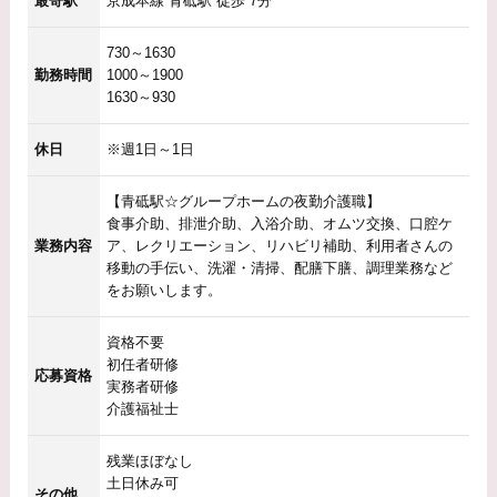
最寄駅
京成本線 青砥駅 徒歩 7分
730～1630
勤務時間
1000～1900
1630～930
休日
※週1日～1日
【青砥駅☆グループホームの夜勤介護職】
食事介助、排泄介助、入浴介助、オムツ交換、口腔ケ
業務内容
ア、レクリエーション、リハビリ補助、利用者さんの
移動の手伝い、洗濯・清掃、配膳下膳、調理業務など
をお願いします。
資格不要
初任者研修
応募資格
実務者研修
介護福祉士
残業ほぼなし
土日休み可
その他