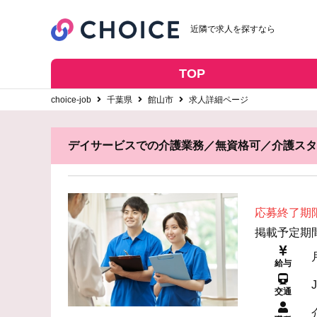
近隣で求人を探すなら
TOP
choice-job
千葉県
館山市
求人詳細ページ
デイサービスでの介護業務／無資格可／介護スタッ
応募終了期
掲載予定期間: 
給与
交通