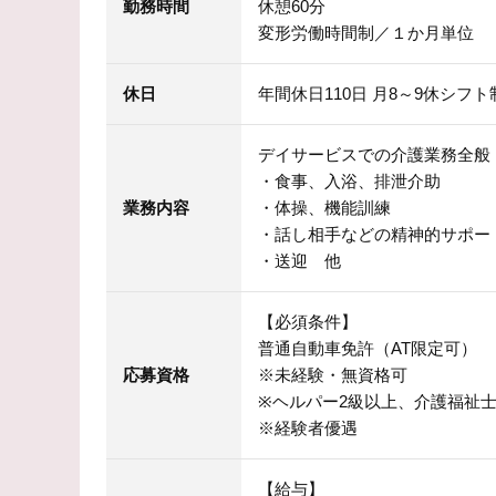
勤務時間
休憩60分
変形労働時間制／１か月単位
休日
年間休日110日 月8～9休シフ
デイサービスでの介護業務全般
・食事、入浴、排泄介助
業務内容
・体操、機能訓練
・話し相手などの精神的サポー
・送迎 他
【必須条件】
普通自動車免許（AT限定可）
応募資格
※未経験・無資格可
※ヘルパー2級以上、介護福祉
※経験者優遇
【給与】