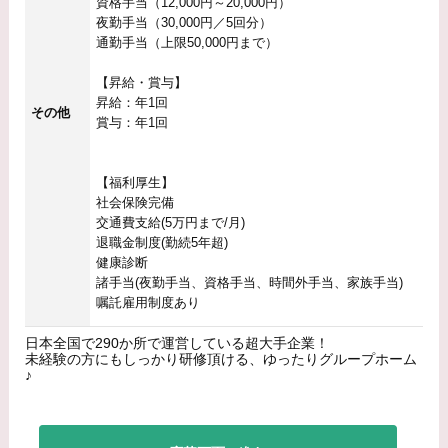
資格手当（12,000円～20,000円）
夜勤手当（30,000円／5回分）
通勤手当（上限50,000円まで）
【昇給・賞与】
昇給：年1回
その他
賞与：年1回
【福利厚生】
社会保険完備
交通費支給(5万円まで/月)
退職金制度(勤続5年超)
健康診断
諸手当(夜勤手当、資格手当、時間外手当、家族手当)
嘱託雇用制度あり
日本全国で290か所で運営している超大手企業！
未経験の方にもしっかり研修頂ける、ゆったりグループホーム
♪