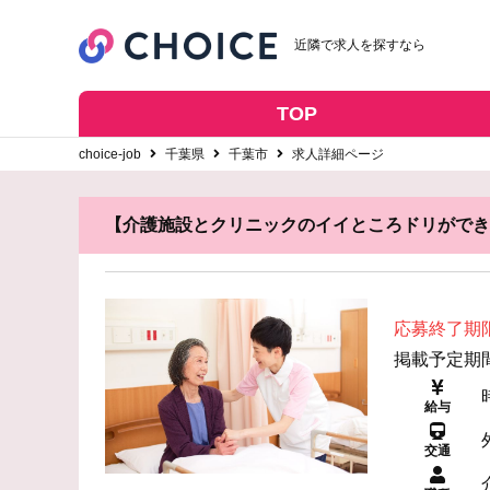
近隣で求人を探すなら
TOP
choice-job
千葉県
千葉市
求人詳細ページ
【介護施設とクリニックのイイところドリができ
応募終了期
掲載予定期間: 
給与
交通