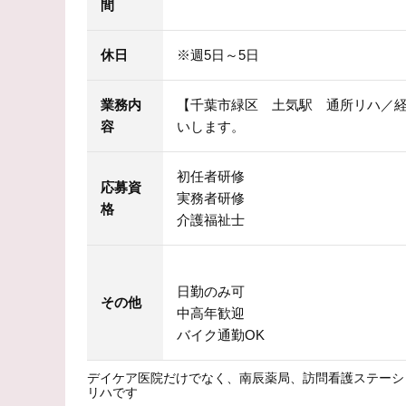
間
休日
※週5日～5日
業務内
【千葉市緑区 土気駅 通所リハ／
容
いします。
初任者研修
応募資
実務者研修
格
介護福祉士
日勤のみ可
その他
中高年歓迎
バイク通勤OK
デイケア医院だけでなく、南辰薬局、訪問看護ステーシ
リハです