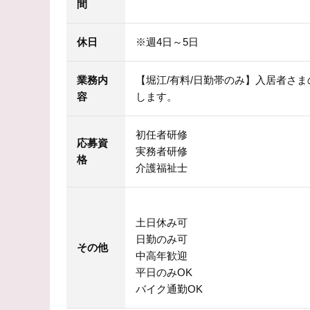
間
休日
※週4日～5日
業務内
【堀江/有料/日勤帯のみ】入居者さ
容
します。
初任者研修
応募資
実務者研修
格
介護福祉士
土日休み可
日勤のみ可
その他
中高年歓迎
平日のみOK
バイク通勤OK