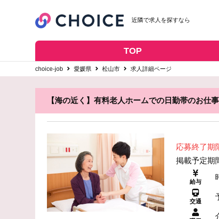
近隣で求人を探すなら
TOP
choice-job
愛媛県
松山市
求人詳細ページ
【海の近く】有料老人ホームでの日勤帯のお仕事
応募終了期
掲載予定期間: 
給与
交通