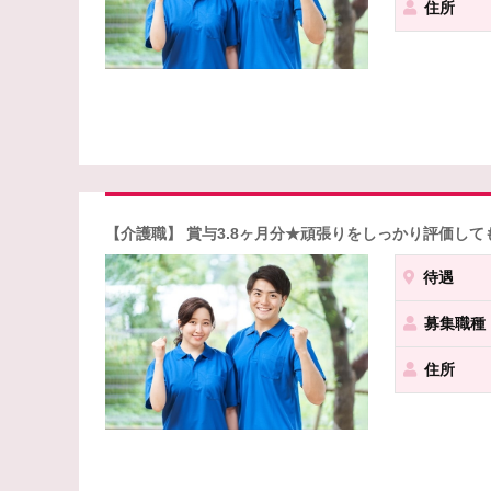
住所
【介護職】 賞与3.8ヶ月分★頑張りをしっかり評価し
待遇
募集職種
住所