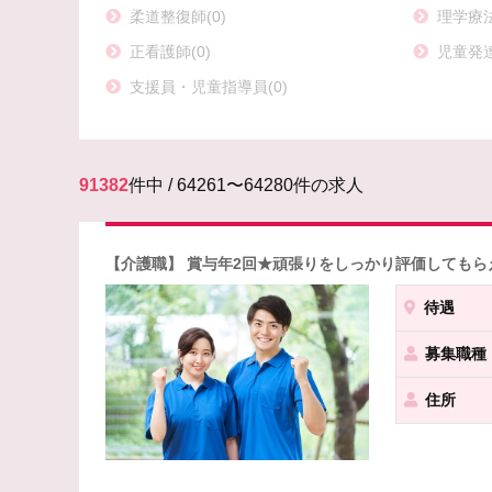
柔道整復師(0)
理学療法士
正看護師(0)
児童発達
支援員・児童指導員(0)
91382
件中 / 64261〜64280件の求人
【介護職】 賞与年2回★頑張りをしっかり評価しても
待遇
募集職種
住所