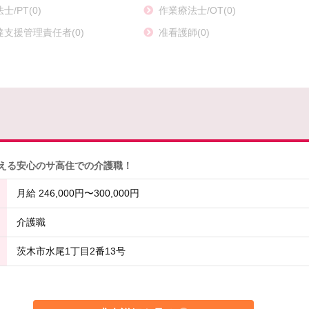
/PT(0)
作業療法士/OT(0)
支援管理責任者(0)
准看護師(0)
らえる安心のサ高住での介護職！
月給 246,000円〜300,000円
介護職
茨木市水尾1丁目2番13号