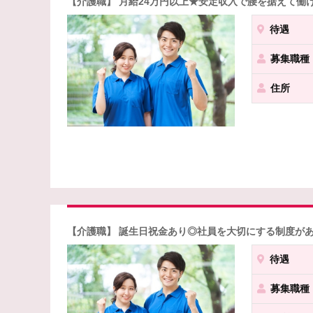
【介護職】 月給24万円以上★安定収入で腰を据えて働
待遇
募集職種
住所
【介護職】 誕生日祝金あり◎社員を大切にする制度が
待遇
募集職種