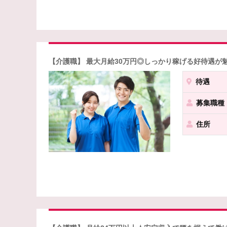
【介護職】 最大月給30万円◎しっかり稼げる好待遇が
待遇
募集職種
住所