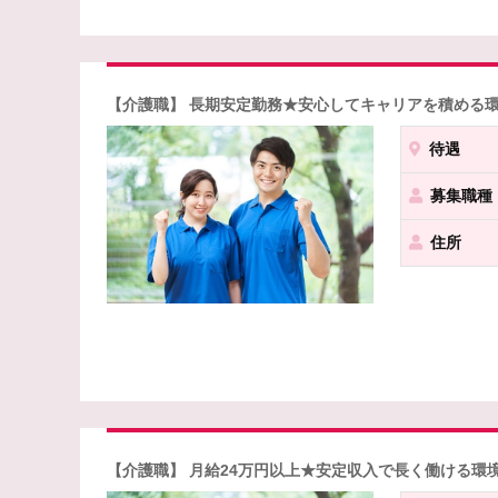
【介護職】 長期安定勤務★安心してキャリアを積める
待遇
募集職種
住所
【介護職】 月給24万円以上★安定収入で長く働ける環