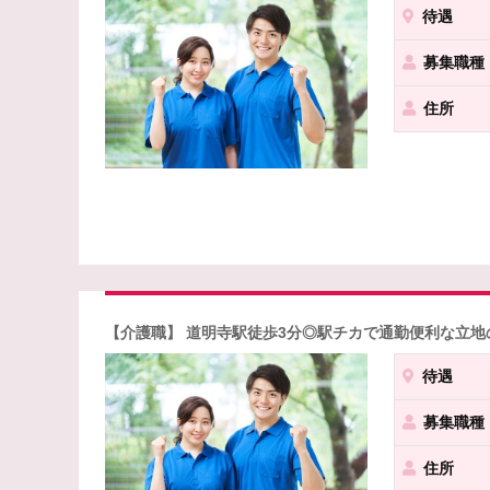
待遇
募集職種
住所
【介護職】 道明寺駅徒歩3分◎駅チカで通勤便利な立
待遇
募集職種
住所