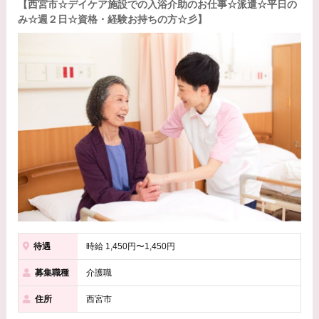
【西宮市☆デイケア施設での入浴介助のお仕事☆派遣☆平日の
み☆週２日☆資格・経験お持ちの方☆彡】
待遇
時給 1,450円〜1,450円
募集職種
介護職
住所
西宮市