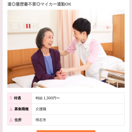
遣◎履歴書不要◎マイカー通勤OK
待遇
時給 1,300円〜
募集職種
介護職
住所
明石市