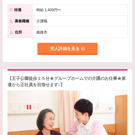
待遇
時給 1,400円〜
募集職種
介護職
住所
姫路市
求人詳細を見る
【王子公園徒歩１５分★グループホームでの介護のお仕事★派
遣から正社員を目指せます♪】