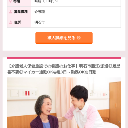
待遇
時給 1,116円〜
募集職種
介護職
住所
明石市
求人詳細を見る
【介護老人保健施設での看護のお仕事】明石市藤江/派遣◎履歴
書不要◎マイカー通勤OK◎週3日～勤務OK◎日勤