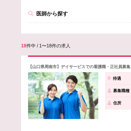
医師から探す
18
件中 / 1〜18件の求人
【山口県周南市】デイサービスでの看護職・正社員募集
待遇
募集職種
住所