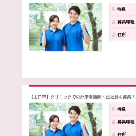
待遇
募集職種
住所
【山口市】クリニックでの外来看護師・正社員を募集！
待遇
募集職種
住所