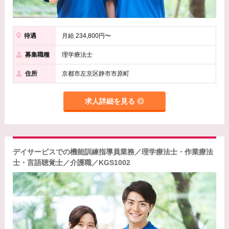
待遇
月給 234,800円〜
募集職種
理学療法士
住所
京都市左京区静市市原町
求人詳細を見る
デイサービスでの機能訓練指導員業務／理学療法士・作業療法
士・言語聴覚士／介護職／KGS1002