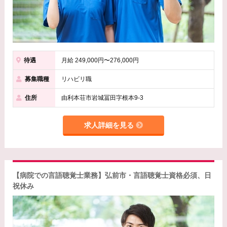
待遇
月給 249,000円〜276,000円
募集職種
リハビリ職
住所
由利本荘市岩城冨田字根本9-3
求人詳細を見る
【病院での言語聴覚士業務】弘前市・言語聴覚士資格必須、日
祝休み