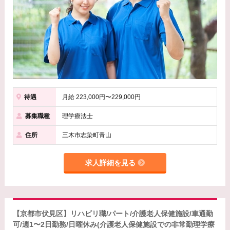
待遇
月給 223,000円〜229,000円
募集職種
理学療法士
住所
三木市志染町青山
求人詳細を見る
【京都市伏見区】リハビリ職/パート/介護老人保健施設/車通勤
可/週1〜2日勤務/日曜休み(介護老人保健施設での非常勤理学療