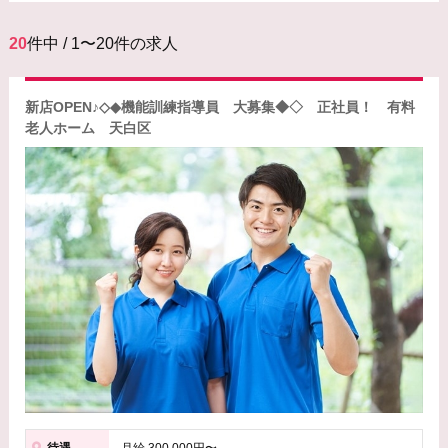
20
件中 / 1〜20件の求人
新店OPEN♪◇◆機能訓練指導員 大募集◆◇ 正社員！ 有料
老人ホーム 天白区
待遇
月給 300,000円〜