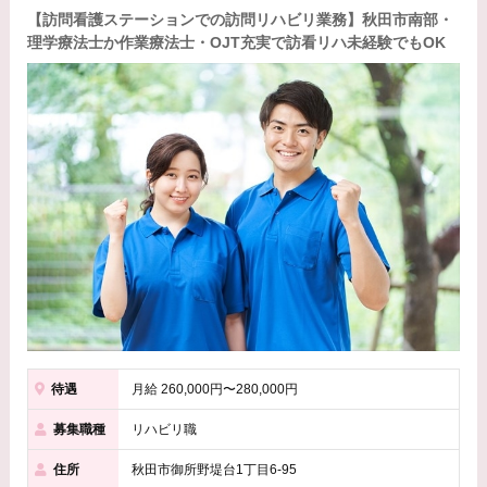
【訪問看護ステーションでの訪問リハビリ業務】秋田市南部・
理学療法士か作業療法士・OJT充実で訪看リハ未経験でもOK
待遇
月給 260,000円〜280,000円
募集職種
リハビリ職
住所
秋田市御所野堤台1丁目6-95