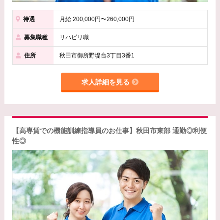
待遇
月給 200,000円〜260,000円
募集職種
リハビリ職
住所
秋田市御所野堤台3丁目3番1
求人詳細を見る
【高専賃での機能訓練指導員のお仕事】秋田市東部 通勤◎利便
性◎