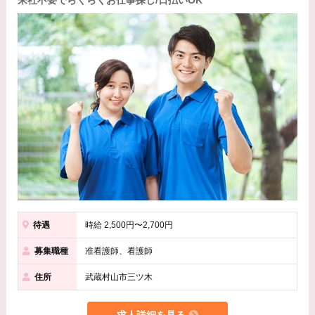
来社不要でらくらくお仕事探し/日払いOK
待遇
時給 2,500円〜2,700円
募集職種
准看護師、看護師
住所
武蔵村山市三ツ木