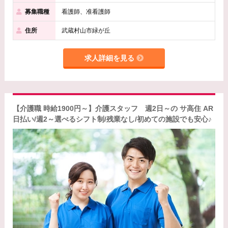
募集職種
看護師、准看護師
住所
武蔵村山市緑が丘
求人詳細を見る
【介護職 時給1900円～】介護スタッフ 週2日～の サ高住 AR
日払い/週2～選べるシフト制/残業なし/初めての施設でも安心♪