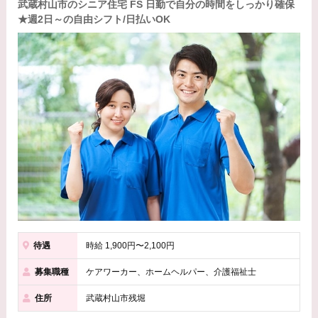
武蔵村山市のシニア住宅 FS 日勤で自分の時間をしっかり確保
★週2日～の自由シフト/日払いOK
待遇
時給 1,900円〜2,100円
募集職種
ケアワーカー、ホームヘルパー、介護福祉士
住所
武蔵村山市残堀