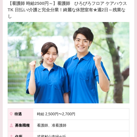
【看護師 時給2500円～】看護師 ひろびろフロア ケアハウス
TK 日払い/介護と完全分業！綺麗な休憩室有★週2日～残業な
し
待遇
時給 2,500円〜2,700円
募集職種
看護師、准看護師
住所
武蔵村山市緑が丘