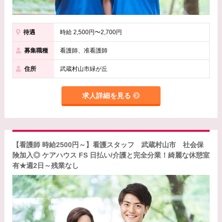
待遇
時給 2,500円〜2,700円
募集職種
看護師、准看護師
住所
武蔵村山市緑が丘
求人詳細を見る
【看護師 時給2500円～】看護スタッフ 武蔵村山市 社会保
険加入◎ ケアハウス FS 日払い/介護と完全分業！綺麗な休憩室
有★週2日～残業なし