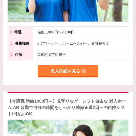
待遇
時給 1,900円〜2,100円
募集職種
ケアワーカー、ホームヘルパー、介護福祉士
住所
武蔵村山市伊奈平
求人詳細を見る
【介護職 時給1900円～】見守りなど シフト自由な 老人ホー
ム AR 日勤で自分の時間をしっかり確保★週2日～の自由シフ
ト/日払いOK