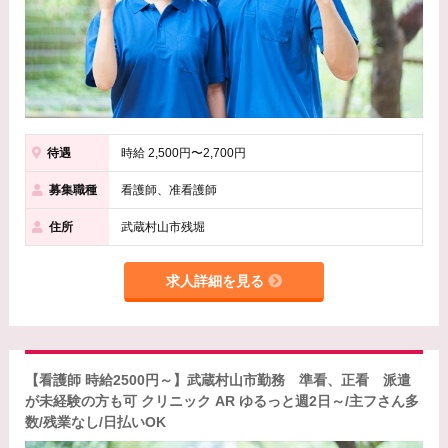
待遇
時給 2,500円〜2,700円
募集職種
看護師、准看護師
住所
武蔵村山市残堀
求人詳細を見る
【看護師 時給2500円～】武蔵村山市勤務 準看、正看 派遣
が未経験の方も可 クリニック AR ゆるっと週2日～/主フさん多
数/残業なし/日払いOK