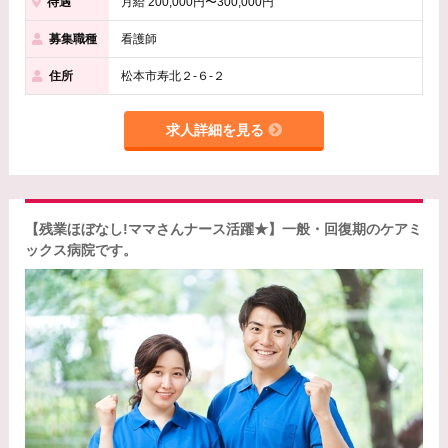
待遇
月給 200,000円〜300,000円
募集職種
看護師
住所
松本市寿北２-６-２
求人詳細を見る
【残業ほぼなし!ママさんナース活躍★】一般・回復期のケアミ
ックス病院です。