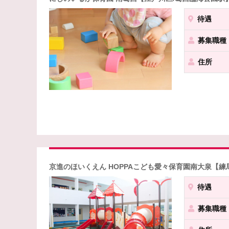
待遇
募集職種
住所
京進のほいくえん HOPPAこども愛々保育園南大泉【練
待遇
募集職種