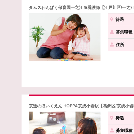
タムスわんぱく保育園一之江※看護師【江戸川区/一之
待遇
募集職種
住所
京進のほいくえん HOPPA京成小岩駅【葛飾区/京成小
待遇
募集職種