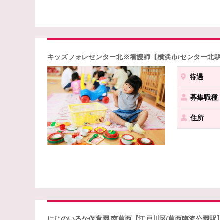
キッズフォレセンター北※看護師【横浜市/センター北駅
待遇
募集職種
住所
にじのいるか保育園 南葛西【江戸川区/葛西臨海公園駅