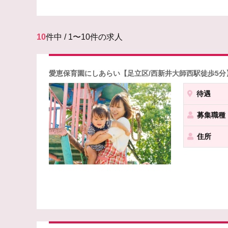
10
件中 / 1〜10件の求人
愛恵保育園にしあらい【足立区/西新井大師西駅徒歩5分
待遇
募集職種
住所