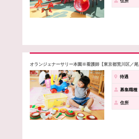
住所
オランジェナーサリー本園※看護師【東京都荒川区／尾久
待遇
募集職種
住所