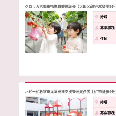
クロッカ六郷※指導員兼施設長【大田区/雑色駅徒歩9
待遇
募集職種
住所
ハビー柏教室※児童発達支援管理責任者【柏市/徒歩4分
待遇
募集職種