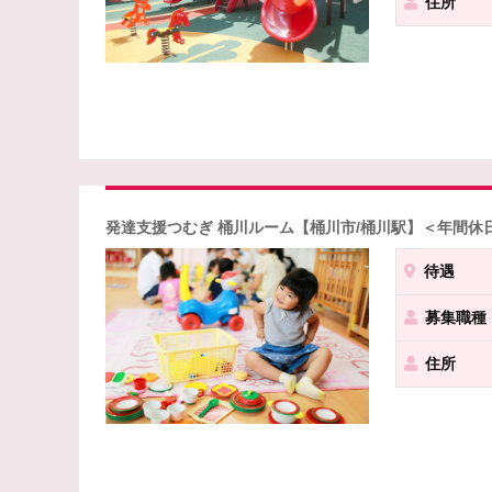
住所
発達支援つむぎ 桶川ルーム【桶川市/桶川駅】＜年間休
待遇
募集職種
住所