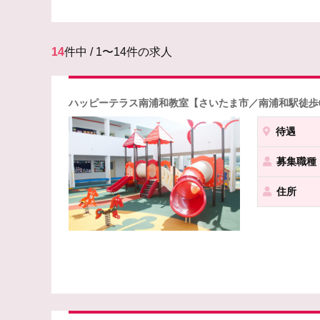
14
件中 / 1〜14件の求人
ハッピーテラス南浦和教室【さいたま市／南浦和駅徒歩6
待遇
募集職種
住所