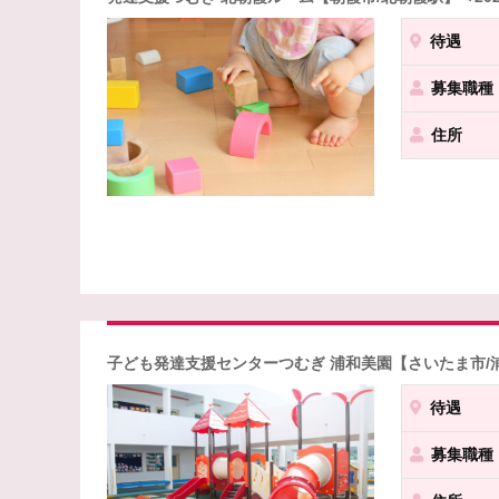
待遇
募集職種
住所
子ども発達支援センターつむぎ 浦和美園【さいたま市/
待遇
募集職種