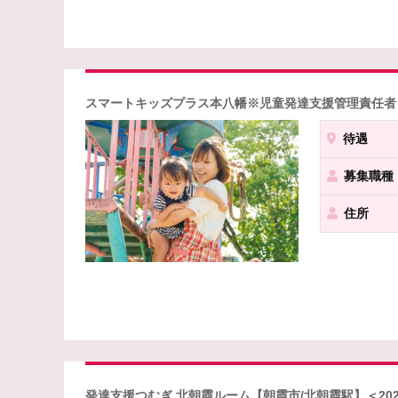
スマートキッズプラス本八幡※児童発達支援管理責任者
待遇
募集職種
住所
発達支援つむぎ 北朝霞ルーム【朝霞市/北朝霞駅】＜20