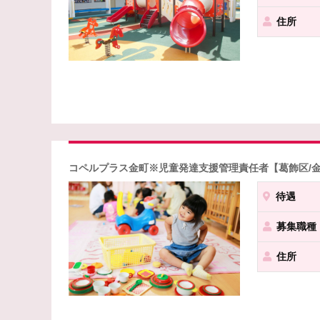
住所
コペルプラス金町※児童発達支援管理責任者【葛飾区/
待遇
募集職種
住所