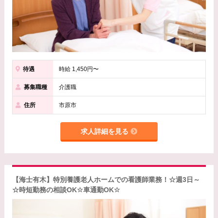
待遇
時給 1,450円〜
募集職種
介護職
住所
市原市
求人詳細を見る
【海士有木】特別養護老人ホームでの看護師業務！☆週3日～
☆時短勤務の相談OK☆車通勤OK☆