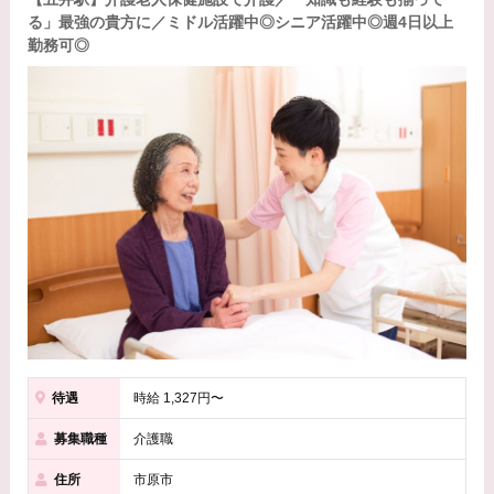
る」最強の貴方に／ミドル活躍中◎シニア活躍中◎週4日以上
勤務可◎
待遇
時給 1,327円〜
募集職種
介護職
住所
市原市