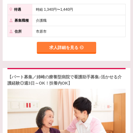
待遇
時給 1,340円〜1,440円
募集職種
介護職
住所
市原市
求人詳細を見る
【パート募集／姉崎の療養型病院で看護助手募集♪活かせる介
護経験◎週3日～OK！扶養内OK】