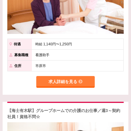
待遇
時給 1,140円〜1,250円
募集職種
看護助手
住所
市原市
求人詳細を見る
【海士有木駅】グループホームでの介護のお仕事／週3～契約
社員！資格不問☆