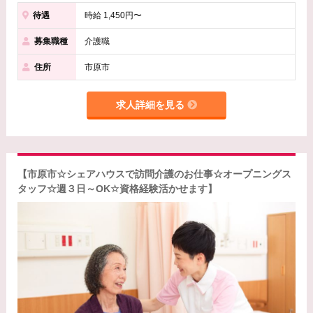
待遇
時給 1,450円〜
募集職種
介護職
住所
市原市
求人詳細を見る
【市原市☆シェアハウスで訪問介護のお仕事☆オープニングス
タッフ☆週３日～OK☆資格経験活かせます】