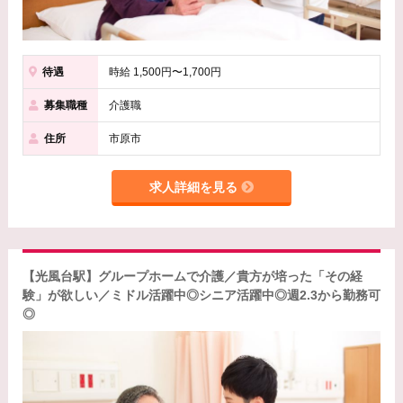
待遇
時給 1,500円〜1,700円
募集職種
介護職
住所
市原市
求人詳細を見る
【光風台駅】グループホームで介護／貴方が培った「その経
験」が欲しい／ミドル活躍中◎シニア活躍中◎週2.3から勤務可
◎