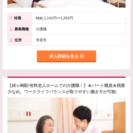
待遇
時給 1,141円〜1,261円
募集職種
介護職
住所
市原市
求人詳細を見る
【姉ヶ崎駅/有料老人ホームでの介護職！】★パート職員★残業
少なめ。ワークライフバランスが取りやすい働き方が可能♪