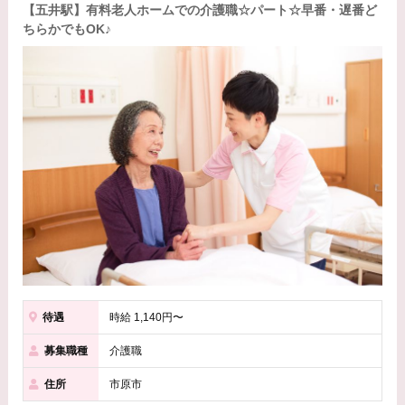
【五井駅】有料老人ホームでの介護職☆パート☆早番・遅番ど
ちらかでもOK♪
待遇
時給 1,140円〜
募集職種
介護職
住所
市原市