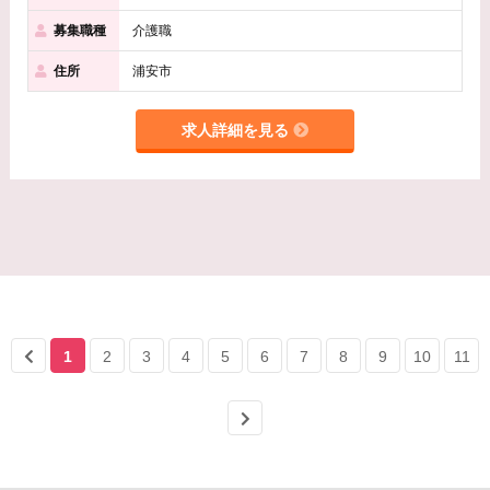
募集職種
介護職
住所
浦安市
求人詳細を見る
1
2
3
4
5
6
7
8
9
10
11