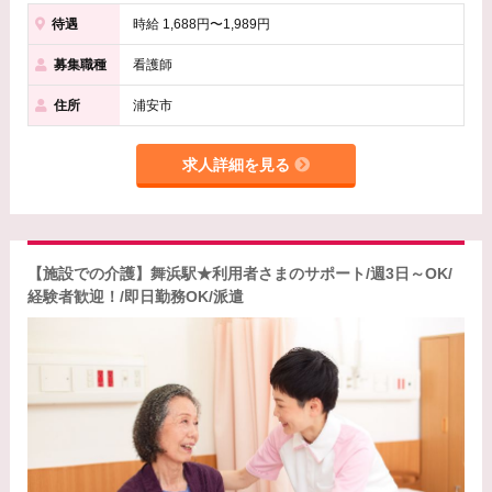
待遇
時給 1,688円〜1,989円
募集職種
看護師
住所
浦安市
求人詳細を見る
【施設での介護】舞浜駅★利用者さまのサポート/週3日～OK/
経験者歓迎！/即日勤務OK/派遣