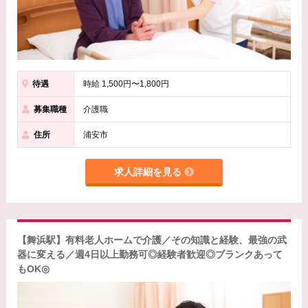
待遇
時給 1,500円〜1,800円
募集職種
介護職
住所
浦安市
求人詳細を見る
【舞浜駅】有料老人ホームで介護／その知識と経験、最強の武
器に変える／週4日以上勤務可◎経験者歓迎◎ブランクあって
もOK◎