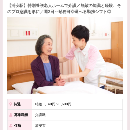
【浦安駅】特別養護老人ホームで介護／無敵の知識と経験、そ
のプロ意識を形に／週2日～勤務可◎選べる勤務シフト◎
待遇
時給 1,140円〜1,600円
募集職種
介護職
住所
浦安市