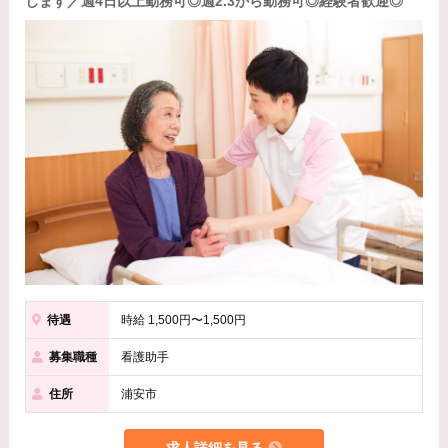
します／週4日以上勤務可◎週2.3から勤務可◎経験者歓迎◎
待遇
時給 1,500円〜1,500円
募集職種
看護助手
住所
浦安市