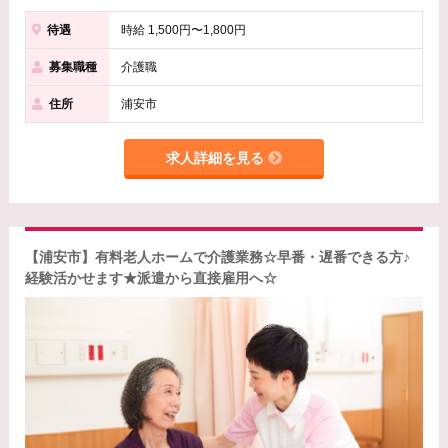
待遇
時給 1,500円〜1,800円
募集職種
介護職
住所
浦安市
求人詳細を見る
【浦安市】有料老人ホームで介護業務☆早番・遅番できる方♪
経験活かせます★派遣から直接雇用へ☆