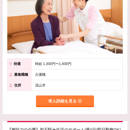
待遇
時給 1,300円〜1,400円
募集職種
介護職
住所
流山市
求人詳細を見る
【施設での介護】初石駅★生活のサポート/週4日/即日勤務OK/