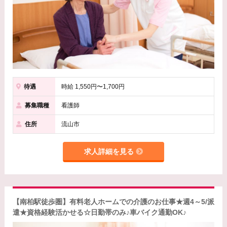
待遇
時給 1,550円〜1,700円
募集職種
看護師
住所
流山市
求人詳細を見る
【南柏駅徒歩圏】有料老人ホームでの介護のお仕事★週4～5/派
遣★資格経験活かせる☆日勤帯のみ♪車バイク通勤OK♪