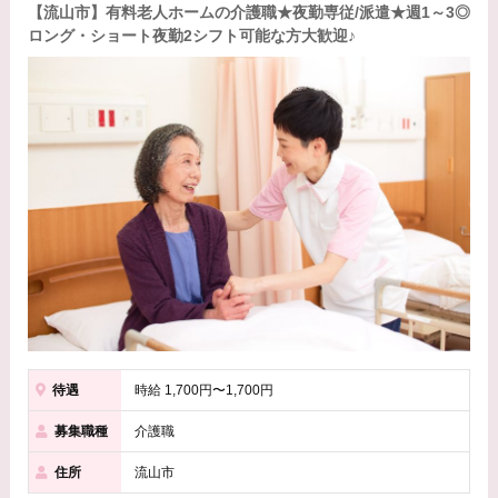
【流山市】有料老人ホームの介護職★夜勤専従/派遣★週1～3◎
ロング・ショート夜勤2シフト可能な方大歓迎♪
待遇
時給 1,700円〜1,700円
募集職種
介護職
住所
流山市