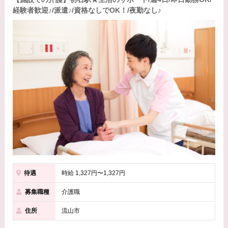
経験者歓迎♪/派遣♪/資格なしでOK！/夜勤なし♪
待遇
時給 1,327円〜1,327円
募集職種
介護職
住所
流山市