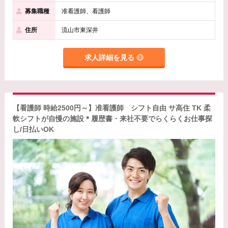
募集職種
准看護師、看護師
住所
流山市東深井
求人詳細を見る
【看護師 時給2500円～】准看護師 シフト自由 サ高住 TK 柔
軟シフトが自慢の施設＊履歴書・来社不要でらくらくお仕事探
し/日払いOK